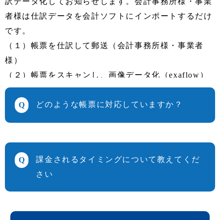
訳データ化してお知らせします。会計事務所様・事業
者様は仕訳データを会計ソフトにインポートするだけ
です。
（１）帳票を仕訳して郵送（会計事務所様・事業者
様）
（２）帳票をスキャンし、画像データ化（exaflow）
（３）画像データをアップロードし、AI-OCRによる
仕訳データ化（exaflow）
どのような帳票に対応していますか？
（４）仕訳データを確認し、会計ソフトにインポート
（会計事務所様・事業者様）
レシート・領収書・クレジットカード明細・請求書に
対応しています。詳しくは
お問い合わせ
ください。
課金されるタイミングについて教えてくだ
・レシート
さい
・領収書（印字）
・領収書（手書き）
６０日間の無料体験期間終了日の翌日から有料契約期
・クレジットカード明細